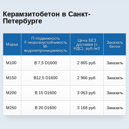
Керамзитобетон в Санкт-
Петербурге
П-подвижность
Цена БЕЗ
F-морозоустойчивость
Заказать
Марка
доставки (с
W-
бетон
НДС), руб./м3
водонепроницаемость
М100
В 7,5 D1600
2 865 руб.
Заказать
М150
В12,5 D1600
2 966 руб.
Заказать
М200
В 15 D1600
3 063 руб.
Заказать
М250
В 20 D1600
3 168 руб.
Заказать