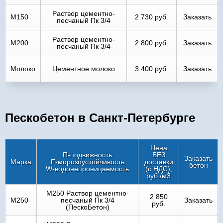
Раствор цементно-
M150
2 730 руб.
Заказать
песчаный Пк 3/4
Раствор цементно-
M200
2 800 руб.
Заказать
песчаный Пк 3/4
Молоко
Цементное молоко
3 400 руб.
Заказать
Пескобетон в Санкт-Петербурге
Цена
П-подвижность
БЕЗ
Заказать
Марка
F-морозоустойчивость
доставки
бетон
W-водонепроницаемость
(с НДС),
руб./м3
M250 Раствор цементно-
2 850
M250
песчаный Пк 3/4
Заказать
руб.
(ПескоБетон)