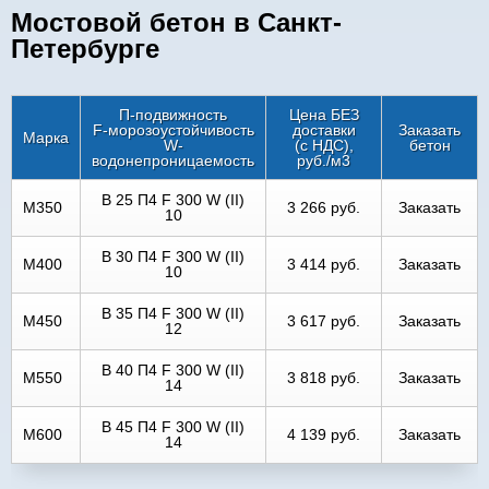
Мостовой бетон в Санкт-
Петербурге
П-подвижность
Цена БЕЗ
F-морозоустойчивость
доставки
Заказать
Марка
W-
(с НДС),
бетон
водонепроницаемость
руб./м3
B 25 П4 F 300 W (II)
M350
3 266 руб.
Заказать
10
B 30 П4 F 300 W (II)
M400
3 414 руб.
Заказать
10
B 35 П4 F 300 W (II)
M450
3 617 руб.
Заказать
12
B 40 П4 F 300 W (II)
M550
3 818 руб.
Заказать
14
B 45 П4 F 300 W (II)
M600
4 139 руб.
Заказать
14