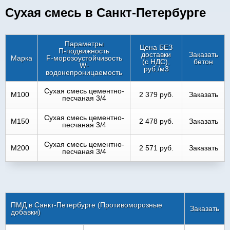
Сухая смесь в Санкт-Петербурге
Параметры
Цена БЕЗ
П-подвижность
доставки
Заказать
Марка
F-морозоустойчивость
(с НДС),
бетон
W-
руб./м3
водонепроницаемость
Сухая смесь цементно-
M100
2 379 руб.
Заказать
песчаная 3/4
Сухая смесь цементно-
M150
2 478 руб.
Заказать
песчаная 3/4
Сухая смесь цементно-
M200
2 571 руб.
Заказать
песчаная 3/4
ПМД в Санкт-Петербурге (Противоморозные
Заказать
добавки)