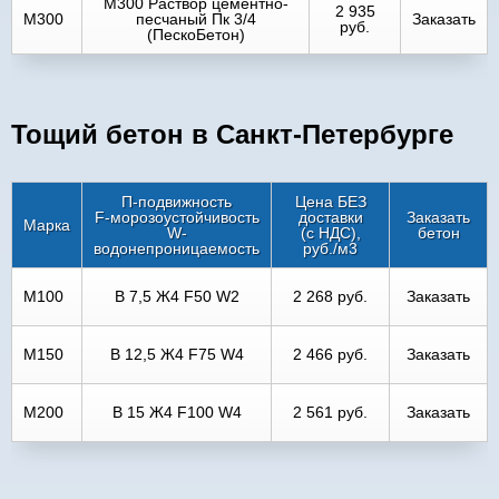
M300 Раствор цементно-
2 935
M300
песчаный Пк 3/4
Заказать
руб.
(ПескоБетон)
Тощий бетон в Санкт-Петербурге
П-подвижность
Цена БЕЗ
F-морозоустойчивость
доставки
Заказать
Марка
W-
(с НДС),
бетон
водонепроницаемость
руб./м3
М100
B 7,5 Ж4 F50 W2
2 268 руб.
Заказать
М150
В 12,5 Ж4 F75 W4
2 466 руб.
Заказать
М200
В 15 Ж4 F100 W4
2 561 руб.
Заказать