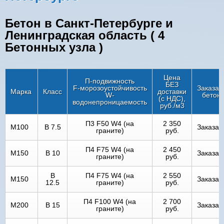
Бетон в Санкт-Петербурге и
Ленинградская область ( 4
Бетонных узла )
Цена
П-подвижность
БЕЗ
F-морозоустойчивость
Заказат
Марка
Класс
доставки
W-
бетон
(с НДС),
водонепроницаемость
руб./м3
П3 F50 W4 (на
2 350
М100
В 7.5
Заказат
граните)
руб.
П4 F75 W4 (на
2 450
М150
В 10
Заказат
граните)
руб.
В
П4 F75 W4 (на
2 550
М150
Заказат
12.5
граните)
руб.
П4 F100 W4 (на
2 700
М200
В 15
Заказат
граните)
руб.