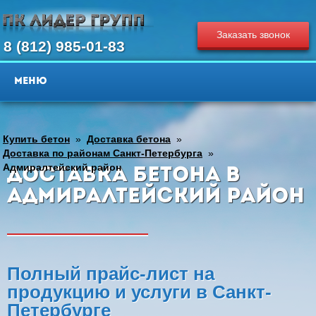
Заказать звонок
8 (812) 985-01-83
Купить бетон
»
Доставка бетона
»
Доставка по районам Санкт-Петербурга
»
Адмиралтейский район
Доставка бетона в
Адмиралтейский район
Полный прайс-лист на
продукцию и услуги в Санкт-
Петербурге