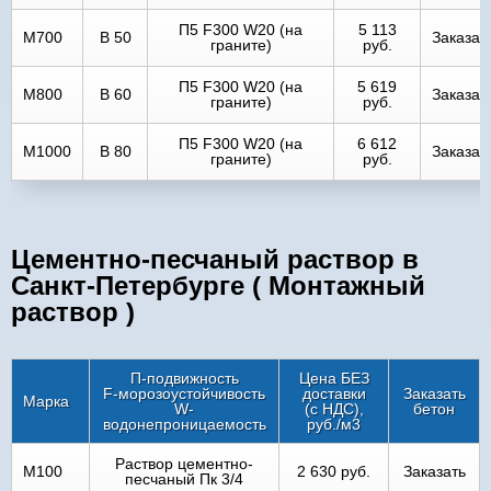
П5 F300 W20 (на
5 113
М700
В 50
Заказат
граните)
руб.
П5 F300 W20 (на
5 619
М800
В 60
Заказат
граните)
руб.
П5 F300 W20 (на
6 612
М1000
В 80
Заказат
граните)
руб.
Цементно-песчаный раствор в
Санкт-Петербурге ( Монтажный
раствор )
П-подвижность
Цена БЕЗ
F-морозоустойчивость
доставки
Заказать
Марка
W-
(с НДС),
бетон
водонепроницаемость
руб./м3
Раствор цементно-
M100
2 630 руб.
Заказать
песчаный Пк 3/4