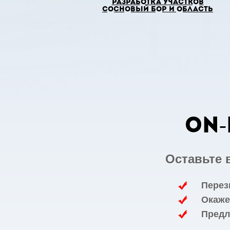
Разработка участков
Сосновый Бор и область
ON-
Оставьте 
Перез
Окаже
Предл