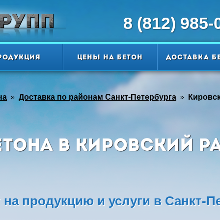
8 (812) 985-
родукция
Цены на бетон
Доставка б
на
»
Доставка по районам Санкт-Петербурга
»
Кировс
етона в Кировский р
на продукцию и услуги в Санкт-П