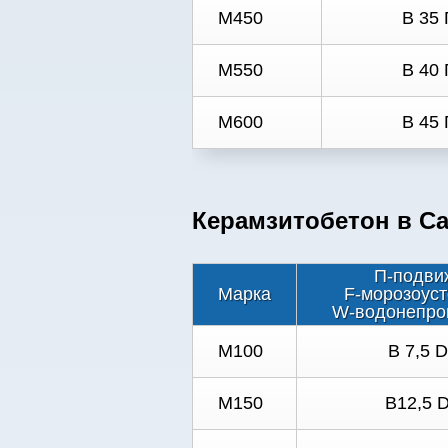
M450
B 35 
M550
B 40 
M600
B 45 
Керамзитобетон в Са
П-подви
Марка
F-морозоуст
W-водонепро
М100
В 7,5 
М150
В12,5 