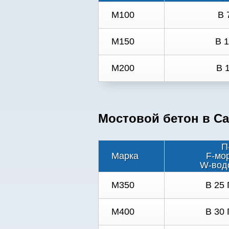
М100
B 
М150
В 
М200
В 
Мостовой бетон в Са
П
Марка
F-мо
W-вод
M350
B 25 
M400
B 30 