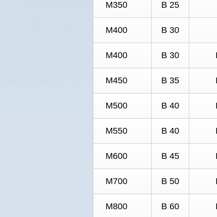
М350
В 25
М400
В 30
М400
В 30
М450
В 35
М500
В 40
М550
В 40
М600
В 45
М700
В 50
М800
В 60