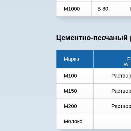
М1000
В 80
Цементно-песчаный р
Марка
F
W-
M100
Раствор
M150
Раствор
M200
Раствор
Молоко