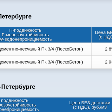
Петербурге
П-подвижность
Цена БЕ
F-морозоустойчивость
(с НДС
W-водонепроницаемость
ементно-песчаный Пк 3/4 (ПескоБетон)
2 8
ементно-песчаный Пк 3/4 (ПескоБетон)
2 9
-Петербурге
-подвижность
Цена БЕЗ доставки
розоустойчивость
(с НДС), руб./м3
онепроницаемость