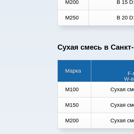
М200
В 15 D
М250
В 20 D
Сухая смесь в Санкт
Марка
F-
W-в
M100
Сухая см
M150
Сухая см
M200
Сухая см