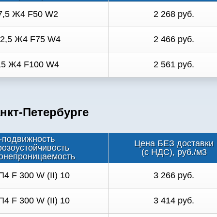
7,5 Ж4 F50 W2
2 268 руб.
12,5 Ж4 F75 W4
2 466 руб.
15 Ж4 F100 W4
2 561 руб.
нкт-Петербурге
-подвижность
Цена БЕЗ доставки
розоустойчивость
(с НДС), руб./м3
онепроницаемость
П4 F 300 W (II) 10
3 266 руб.
П4 F 300 W (II) 10
3 414 руб.