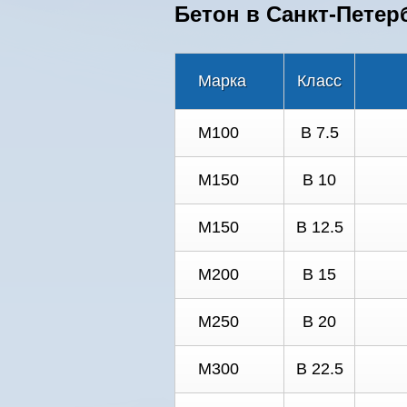
Бетон в Санкт-Петерб
Марка
Класс
М100
В 7.5
М150
В 10
М150
В 12.5
М200
В 15
М250
В 20
М300
В 22.5