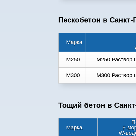
Пескобетон в Санкт-
Марка
M250
M250 Раствор ц
M300
M300 Раствор ц
Тощий бетон в Санкт
П
Марка
F-мо
W-вод