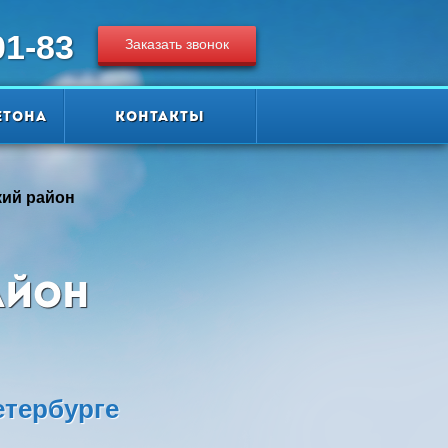
01-83
Заказать звонок
етона
Контакты
кий район
айон
етербурге