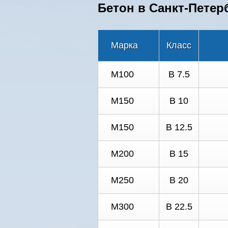
Бетон в Санкт-Петерб
Марка
Класс
М100
В 7.5
М150
В 10
М150
В 12.5
М200
В 15
М250
В 20
М300
В 22.5