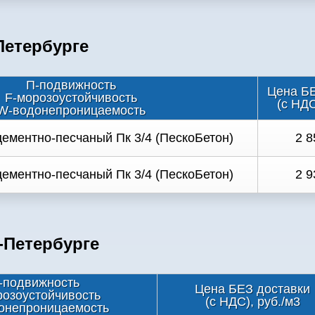
Петербурге
П-подвижность
Цена БЕ
F-морозоустойчивость
(с НДС
W-водонепроницаемость
ементно-песчаный Пк 3/4 (ПескоБетон)
2 8
ементно-песчаный Пк 3/4 (ПескоБетон)
2 9
-Петербурге
-подвижность
Цена БЕЗ доставки
розоустойчивость
(с НДС), руб./м3
онепроницаемость