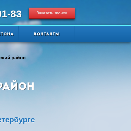
01-83
Заказать звонок
етона
Контакты
ский район
район
етербурге