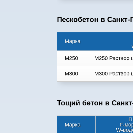
Пескобетон в Санкт-
Марка
M250
M250 Раствор ц
M300
M300 Раствор ц
Тощий бетон в Санкт
П
Марка
F-мо
W-вод