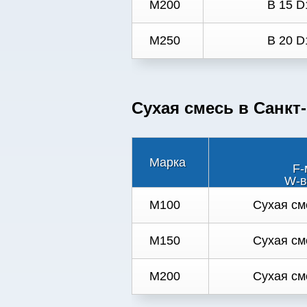
М200
В 15 D
М250
В 20 D
Сухая смесь в Санкт
Марка
F-
W-в
M100
Сухая см
M150
Сухая см
M200
Сухая см