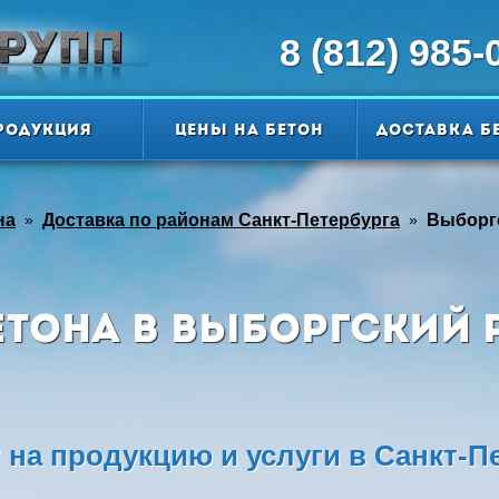
8 (812) 985-
родукция
Цены на бетон
Доставка б
на
»
Доставка по районам Санкт-Петербурга
»
Выборг
етона в Выборгский 
на продукцию и услуги в Санкт-П