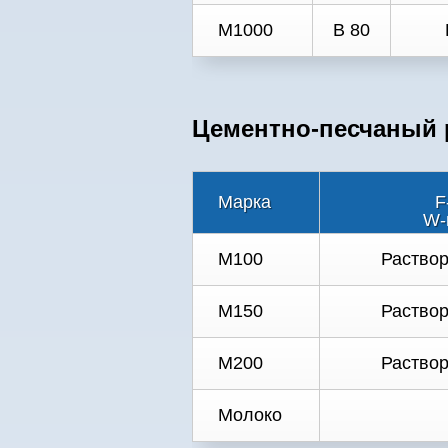
М1000
В 80
Цементно-песчаный р
Марка
F
W-
M100
Раствор
M150
Раствор
M200
Раствор
Молоко