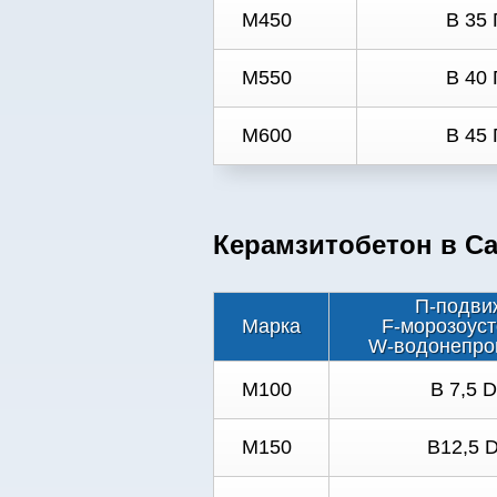
M450
B 35 
M550
B 40 
M600
B 45 
Керамзитобетон в Са
П-подви
Марка
F-морозоуст
W-водонепро
М100
В 7,5 
М150
В12,5 