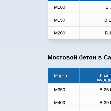
М100
B 
М150
В 
М200
В 
Мостовой бетон в Са
П
Марка
F-мо
W-вод
M350
B 25 
M400
B 30 