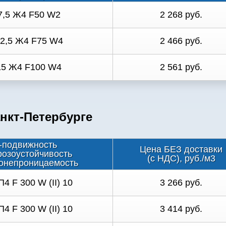
7,5 Ж4 F50 W2
2 268 руб.
12,5 Ж4 F75 W4
2 466 руб.
15 Ж4 F100 W4
2 561 руб.
нкт-Петербурге
-подвижность
Цена БЕЗ доставки
розоустойчивость
(с НДС), руб./м3
онепроницаемость
П4 F 300 W (II) 10
3 266 руб.
П4 F 300 W (II) 10
3 414 руб.