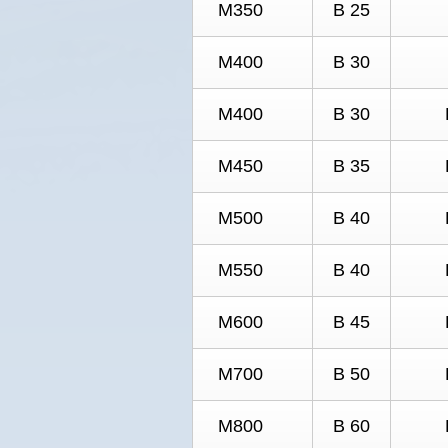
М350
В 25
М400
В 30
М400
В 30
М450
В 35
М500
В 40
М550
В 40
М600
В 45
М700
В 50
М800
В 60