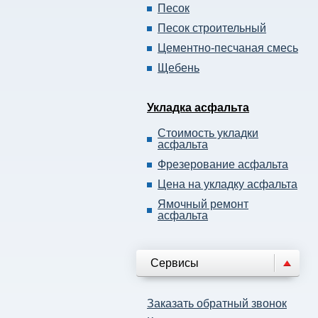
Песок
Песок строительный
Цементно-песчаная смесь
Щебень
Укладка асфальта
Стоимость укладки
асфальта
Фрезерование асфальта
Цена на укладку асфальта
Ямочный ремонт
асфальта
Cервисы
Заказать обратный звонок