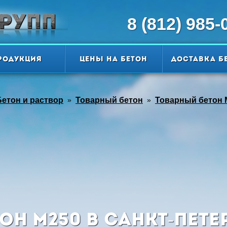
8 (812) 985-
родукция
Цены на бетон
Доставка б
Бетон и раствор
»
Товарный бетон
»
Товарный бетон 
он М250 в Санкт-Пете