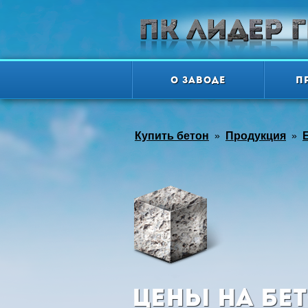
О заводе
П
Купить бетон
»
Продукция
»
Цены на бет