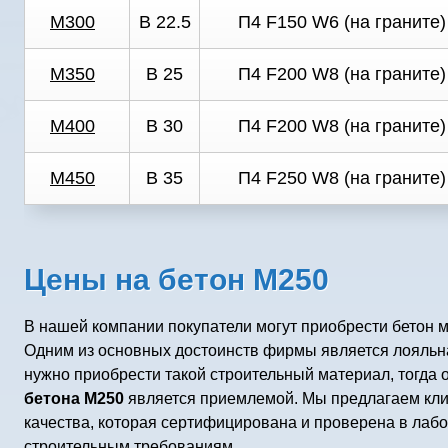
М300
В 22.5
П4 F150 W6 (на граните)
М350
В 25
П4 F200 W8 (на граните)
М400
В 30
П4 F200 W8 (на граните)
М450
В 35
П4 F250 W8 (на граните)
Цены на бетон М250
В нашей компании покупатели могут приобрести бетон 
Одним из основных достоинств фирмы является лояльн
нужно приобрести такой строительный материал, тогда 
бетона М250
является приемлемой. Мы предлагаем кли
качества, которая сертифицирована и проверена в лабо
строительным требованиям.