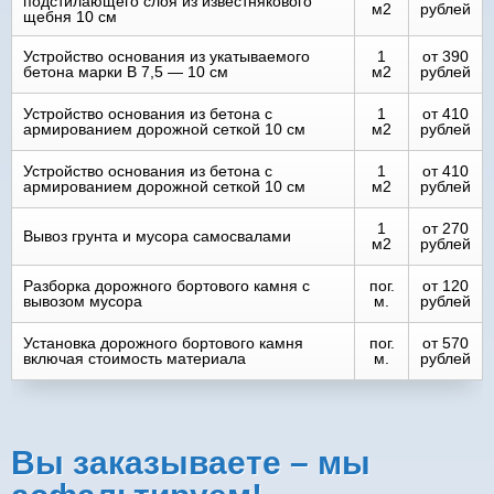
подстилающего слоя из известнякового
м2
рублей
щебня 10 см
Устройство основания из укатываемого
1
от 390
бетона марки B 7,5 — 10 см
м2
рублей
Устройство основания из бетона с
1
от 410
армированием дорожной сеткой 10 см
м2
рублей
Устройство основания из бетона с
1
от 410
армированием дорожной сеткой 10 см
м2
рублей
1
от 270
Вывоз грунта и мусора самосвалами
м2
рублей
Разборка дорожного бортового камня с
пог.
от 120
вывозом мусора
м.
рублей
Установка дорожного бортового камня
пог.
от 570
включая стоимость материала
м.
рублей
Вы заказываете – мы