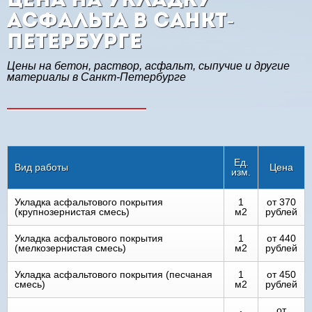
Цена на укладку
асфальта в Санкт-
Петербурге
Цены на бетон, раствор, асфальт, сыпучие и другие
материалы в Санкт-Петербурге
Ед.
Вид работы
Цена
изм.
Укладка асфальтового покрытия
1
от 370
(крупнозернистая смесь)
м2
рублей
Укладка асфальтового покрытия
1
от 440
(мелкозернистая смесь)
м2
рублей
Укладка асфальтового покрытия (песчаная
1
от 450
смесь)
м2
рублей
от