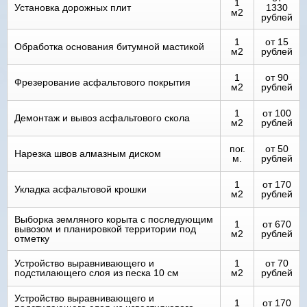
1
Установка дорожных плит
1330
м2
рублей
1
от 15
Обработка основания битумной мастикой
м2
рублей
1
от 90
Фрезерование асфальтового покрытия
м2
рублей
1
от 100
Демонтаж и вывоз асфальтового скола
м2
рублей
пог.
от 50
Нарезка швов алмазным диском
м.
рублей
1
от 170
Укладка асфальтовой крошки
м2
рублей
Выборка земляного корыта с последующим
1
от 670
вывозом и планировкой территории под
м2
рублей
отметку
Устройство выравнивающего и
1
от 70
подстилающего слоя из песка 10 см
м2
рублей
Устройство выравнивающего и
1
от 170