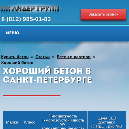
Заказать звонок
8 (812) 985-01-83
Купить бетон
»
Статьи
»
Бетон и раствор
»
Хороший бетон
Хороший бетон в
Санкт-Петербурге
П-подвижность
Цена БЕЗ
F-морозоустойчивость
Марка
Класс
доставки
W-
(с НДС), руб./м3
водонепроницаемость